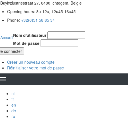
Aller
Industriestraat 27, 8480 Ichtegem, België
au
Opening hours: 8u-12u, 12u45-16u45
contenu
principal
Phone:
+32(0)51 58 85 34
Nom d'utilisateur
Mot de passe
Créer un nouveau compte
Réinitialiser votre mot de passe
nl
fr
en
de
ro